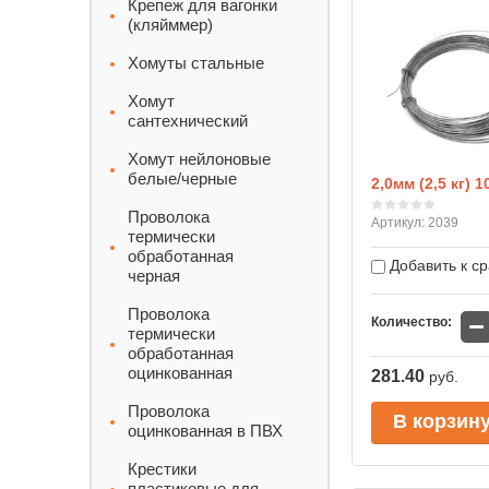
Крепеж для вагонки
(кляйммер)
Хомуты стальные
Хомут
сантехнический
Хомут нейлоновые
белые/черные
2,0мм (2,5 кг) 
Проволока
Артикул:
2039
термически
обработанная
Добавить к с
черная
Проволока
−
Количество:
термически
обработанная
оцинкованная
281.40
руб.
Проволока
В корзин
оцинкованная в ПВХ
Крестики
пластиковые для