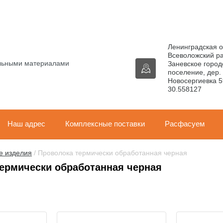
Ленинградская о
Всеволожский р
ельными материалами
Заневское город
поселение, дер.
Новосергиевка 5
30.558127
Наш адрес
Комплексные поставки
Расфасуем
е изделия
 / Проволока термически обработанная черная
ермически обработанная черная