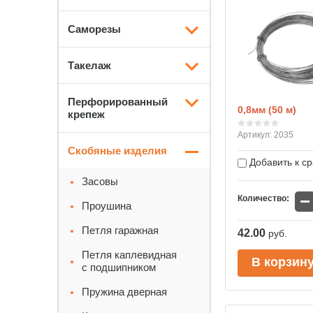
Саморезы
Такелаж
Перфорированный
0,8мм (50 м)
крепеж
Артикул:
2035
Скобяные изделия
Добавить к с
Засовы
−
Количество:
Проушина
Петля гаражная
42.00
руб.
Петля каплевидная
В корзин
с подшипником
Пружина дверная