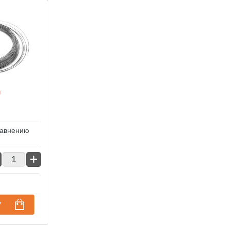
м
равнению
+
у