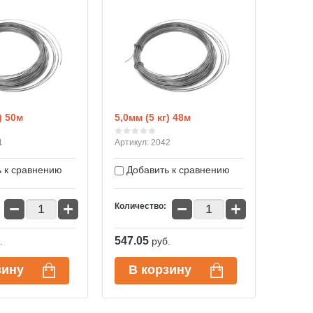
) 50м
5,0мм (5 кг) 48м
1
Артикул:
2042
 к сравнению
Добавить к сравнению
−
+
−
+
Количество:
547.05
.
руб.
зину
В корзину