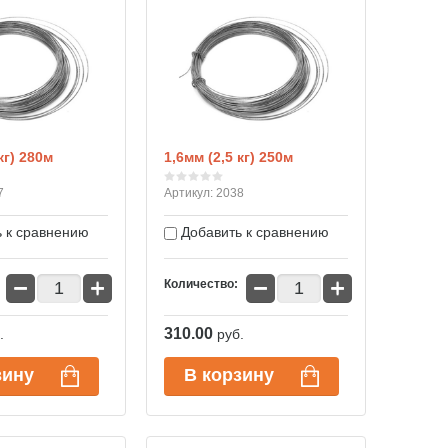
кг) 280м
1,6мм (2,5 кг) 250м
7
Артикул:
2038
 к сравнению
Добавить к сравнению
−
+
−
+
Количество:
310.00
.
руб.
зину
В корзину